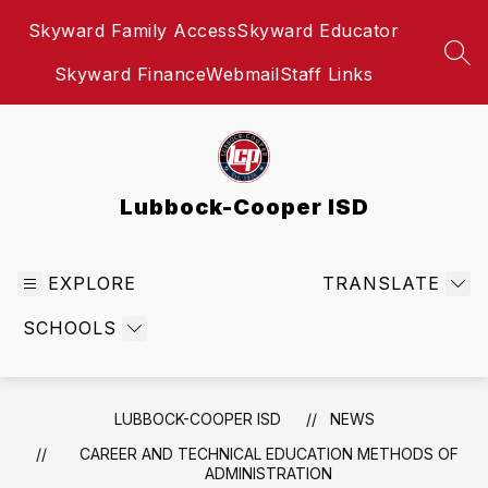
Skip
Skyward Family Access
Skyward Educator
to
content
SEA
Skyward Finance
Webmail
Staff Links
Lubbock-Cooper ISD
EXPLORE
TRANSLATE
SCHOOLS
LUBBOCK-COOPER ISD
NEWS
CAREER AND TECHNICAL EDUCATION METHODS OF
ADMINISTRATION